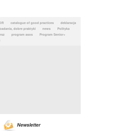
OR
catalogue of good practices
deklaracja
 badania, dobre praktyki
news
Polityka
rsz
program asos
Program Senior+
S
Newsletter