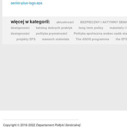
senior-plus-logo.eps
więcej w kategorii:
aktualności
BEZPIECZNY I AKTYWNY SENI
dostępności
katalog dobrych praktyk
long term policy
materiały i
dostępności
polityka prywatności
Polityka społeczna wobec osób sta
projekty EFS
research materials
The ASOS programme
the EF
Copyright © 2016-2022
Departament Polityki Senioralnej