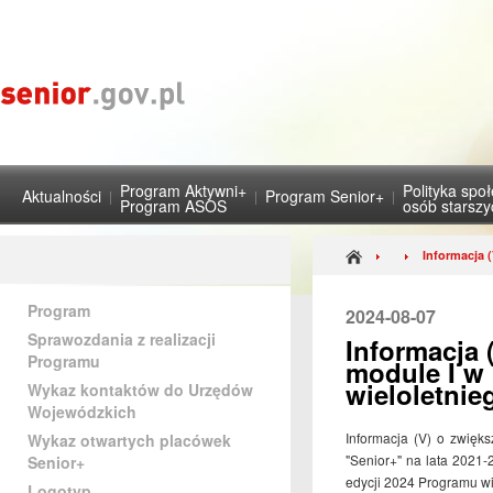
Program Aktywni+
Polityka spo
Aktualności
Program Senior+
Program ASOS
osób starsz
Informacja 
Program
2024-08-07
Sprawozdania z realizacji
Informacja 
Programu
module I w
wieloletnie
Wykaz kontaktów do Urzędów
Wojewódzkich
Informacja (V) o zwięk
Wykaz otwartych placówek
"Senior+" na lata 2021-
Senior+
edycji 2024 Programu wie
Logotyp