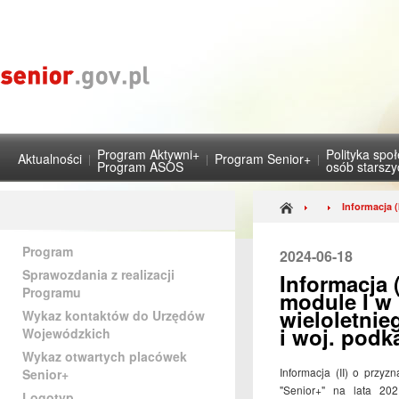
Program Aktywni+
Polityka spo
Aktualności
Program Senior+
Program ASOS
osób starsz
Informacja (
Program
2024-06-18
Sprawozdania z realizacji
Informacja 
Programu
module I w
wieloletnie
Wykaz kontaktów do Urzędów
i woj. podk
Wojewódzkich
Wykaz otwartych placówek
Informacja (II) o przy
Senior+
"Senior+" na lata 20
Logotyp