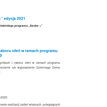
” edycja 2021
loletniego programu „Senior +”
 naboru ofert w ramach programu
20
wynikach I naboru ofert w ramach programu
tworzenie lub wyposażenie Dziennego Domu
.
–2020.
resie realizacji zadań własnych, polegających