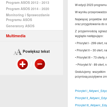
Program ASOS 2012 - 2013
W edycji 2023 programu 
Program ASOS 2014 - 2020
W wyniku przeprowadzone
Monitoring i Sprawozdanie
Najwięcej projektów dot
Programu ASOS
oraz przygotowania do st
Generatory ASOS
Z przyjemnością ogłasz
Multimedia
wygląda następująco:
• Priorytet I - 299 ofert,
• Priorytet II – 30 ofert,
Powiększ tekst
• Priorytet III – 73 ofert
• Priorytet IV - 89 ofert,
Gratulujemy wszystkim
przyniosą pozytywne zmi
Priorytet I_Aktywni_Edy
Priorytet II_Aktywni_Ed
Priorytet III_Aktywni_Ed