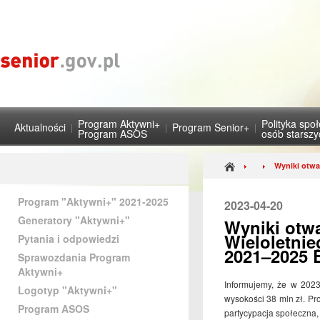
Program Aktywni+
Polityka spo
Aktualności
Program Senior+
Program ASOS
osób starsz
Wyniki otwa
Program "Aktywni+" 2021-2025
2023-04-20
Generatory "Aktywni+"
Wyniki otw
Wieloletnie
Pytania i odpowiedzi
2021–2025 
Sprawozdania Program
Aktywni+
Informujemy, że w 202
Logotyp "Aktywni+"
wysokości 38 mln zł. Pr
Program ASOS
partycypacja społeczna,