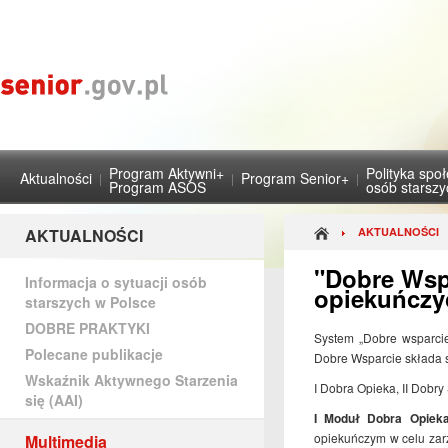
Program Aktywni+
Polityka spo
Aktualności
Program Senior+
Program ASOS
osób starsz
AKTUALNOŚCI
AKTUALNOŚCI
"Dobre Wsp
Informacja o sytuacji osób
opiekuńczy
starszych w Polsce
DOBRE PRAKTYKI
System „Dobre wsparcie
Polecane publikacje
Dobre Wsparcie składa s
Wskaźnik Aktywnego Starzenia
I Dobra Opieka, II Dobry
się (AAI)
I Moduł Dobra Opiek
opiekuńczym w celu zar
Multimedia