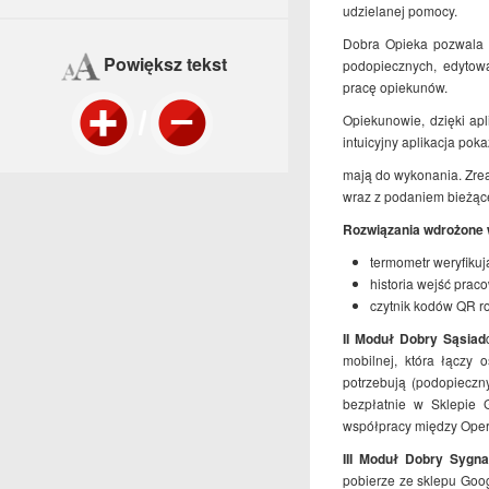
udzielanej pomocy.
Dobra Opieka pozwala 
Powiększ tekst
podopiecznych, edytowa
pracę opiekunów.
Opiekunowie, dzięki ap
intuicyjny aplikacja poka
mają do wykonania. Zrea
wraz z podaniem bieżącej
Rozwiązania wdrożone 
termometr weryfiku
historia wejść prac
czytnik kodów QR r
II Moduł Dobry Sąsiad
mobilnej, która łączy
potrzebują (podopieczn
bezpłatnie w Sklepie 
współpracy między Ope
III Moduł Dobry Sygna
pobierze ze sklepu Goo