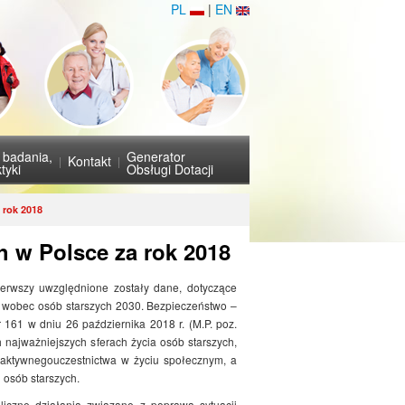
PL
|
EN
i badania,
Generator
Kontakt
tyki
Obsługi Dotacji
 rok 2018
h w Polsce za rok 2018
ierwszy uwzględnione zostały dane, dotyczące
 wobec osób starszych 2030. Bezpieczeństwo –
 161 w dniu 26 października 2018 r. (M.P. poz.
najważniejszych sferach życia osób starszych,
, aktywnegouczestnictwa w życiu społecznym, a
i osób starszych.
iczne działania związane z poprawą sytuacji