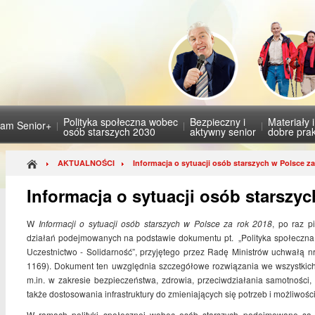
Polityka społeczna wobec
Bezpieczny i
Materiały 
ram Senior+
osób starszych 2030
aktywny senior
dobre prak
AKTUALNOŚCI
Informacja o sytuacji osób starszych w Polsce za
Informacja o sytuacji osób starszyc
W
Informacji o sytuacji osób starszych w Polsce za rok 2018
, po raz p
działań podejmowanych na podstawie dokumentu pt. „Polityka społeczna
Uczestnictwo - Solidarność”, przyjętego przez Radę Ministrów uchwałą nr
1169). Dokument ten uwzględnia szczegółowe rozwiązania we wszystkich 
m.in. w zakresie bezpieczeństwa, zdrowia, przeciwdziałania samotności
także dostosowania infrastruktury do zmieniających się potrzeb i możliwośc
W ramach polityki społecznej wobec osób starszych podejmowane są l