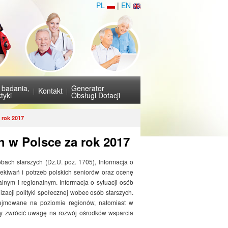
PL
|
EN
i badania,
Generator
Kontakt
tyki
Obsługi Dotacji
 rok 2017
h w Polsce za rok 2017
bach starszych (Dz.U. poz. 1705), Informacja o
czekiwań i potrzeb polskich seniorów oraz ocenę
alnym i regionalnym. Informacja o sytuacji osób
izacji polityki społecznej wobec osób starszych.
dejmowane na poziomie regionów, natomiast w
ależy zwrócić uwagę na rozwój ośrodków wsparcia