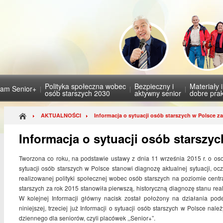
Polityka społeczna wobec
Bezpieczny i
Materiały 
ram Senior+
osób starszych 2030
aktywny senior
dobre prak
AKTUALNOŚCI
Informacja o sytuacji osób starszych w Polsce za
Informacja o sytuacji osób starszyc
Tworzona co roku, na podstawie ustawy z dnia 11 września 2015 r. o oso
sytuacji osób starszych w Polsce stanowi diagnozę aktualnej sytuacji, o
realizowanej polityki społecznej wobec osób starszych na poziomie centr
starszych za rok 2015 stanowiła pierwszą, historyczną diagnozę stanu real
W kolejnej Informacji główny nacisk został położony na działania po
niniejszej, trzeciej już Informacji o sytuacji osób starszych w Polsce n
dziennego dla seniorów, czyli placówek ,,Senior+”.