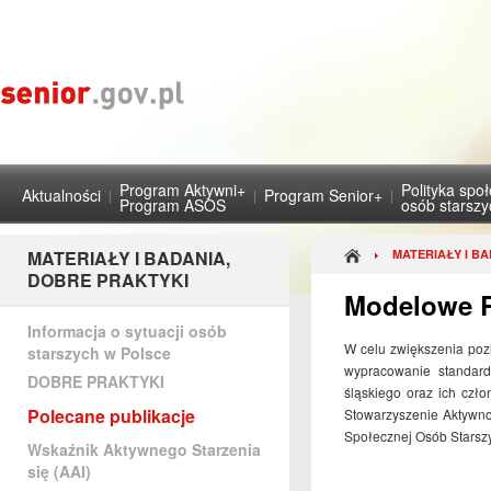
Program Aktywni+
Polityka spo
Aktualności
Program Senior+
Program ASOS
osób starsz
MATERIAŁY I BADANIA,
MATERIAŁY I BA
DOBRE PRAKTYKI
Modelowe R
Informacja o sytuacji osób
W celu zwiększenia poz
starszych w Polsce
wypracowanie standard
DOBRE PRAKTYKI
śląskiego oraz ich czł
Polecane publikacje
Stowarzyszenie Aktywn
Społecznej Osób Starszy
Wskaźnik Aktywnego Starzenia
się (AAI)