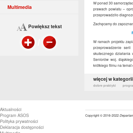
W ponad 30 samorządach 
Multimedia
prawach powiatu – opró
przeprowadziło diagnoz
Zachęcamy do zapoznani
Powiększ tekst
W ramach projektu zapl
przeprowadzenie serii
skutecznego działania
Seniorów woj. śląskieg
krótkiego filmu na temat d
więcej w kategorii
dobre praktyki
progr
Aktualności
Program ASOS
Copyright © 2016-2022
Departame
Polityka prywatności
Deklaracja dostępności