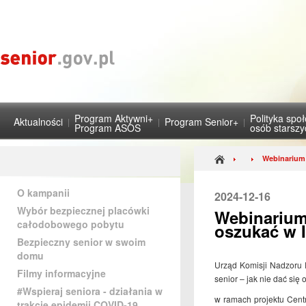
Program Aktywni+
Polityka spo
Aktualności
Program Senior+
Program ASOS
osób starsz
Webinarium C
O kampanii
2024-12-16
Wybór bezpiecznej placówki
Webinarium 
całodobowego pobytu
oszukać w I
Bezpieczny senior w swoim
domu
Urząd Komisji Nadzoru
Filmy informacyjne
senior – jak nie dać się
#Wspieraj seniora - działania w
w ramach projektu Cent
trakcie epidemii COVID-19