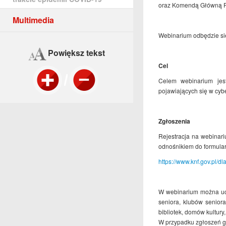
oraz Komendą Główną Po
Multimedia
Webinarium odbędzie s
Powiększ tekst
Cel
Celem webinarium jes
pojawiających się w cybe
Zgłoszenia
Rejestracja na webinari
odnośnikiem do formular
https://www.knf.gov.pl/
W webinarium można uc
seniora, klubów senior
bibliotek, domów kultury, 
W przypadku zgłoszeń gr