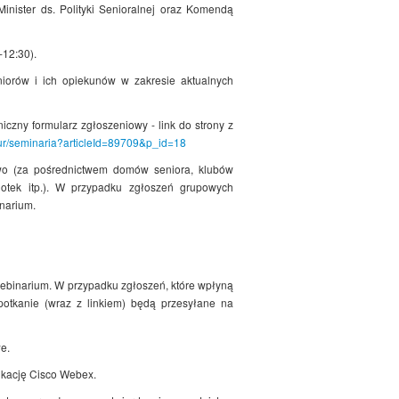
ister ds. Polityki Senioralnej oraz Komendą
-12:30).
niorów i ich opiekunów w zakresie aktualnych
iczny formularz zgłoszeniowy - link do strony z
dur/seminaria?articleId=89709&p_id=18
wo (za pośrednictwem domów seniora, klubów
iotek itp.). W przypadku zgłoszeń grupowych
inarium.
webinarium. W przypadku zgłoszeń, które wpłyną
potkanie (wraz z linkiem) będą przesyłane na
e.
ikację Cisco Webex.