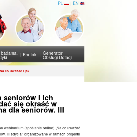
PL
|
EN
i badania,
Generator
Kontakt
tyki
Obsługi Dotacji
Na co uważać i jak
 seniorów i ich
dać się okraść w
a dla seniorów. III
a webinarium (spotkanie online) „Na co uważać
rów. III edycja” organizowane w ramach projektu