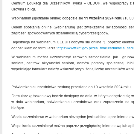
Centrum Edukacji dla Uczestników Rynku – CEDUR, we współpracy z Min
Główną Policji.
Webinarium (spotkanie online) odbędzie się
11 września 2024 roku
(10:00
Celem spotkania online (webinarium) jest zwiększanie świadomości se
zagrożeń spowodowanych działalnością cyberprzestępców.
Rejestracja na webinarium CEDUR odbywa się online, tj. poprzez elektron
odnośnikiem do formularza:
https://www.knf.gov.pl/dla_rynku/edukacja_ce
W webinarium można uczestniczyć zarówno samodzielnie, jak i grupo
seniora, centrów aktywności seniora, domów pomocy społecznej, bibl
wypełniając formularz należy wskazać przybliżoną liczbę uczestników web
Potwierdzenia uczestnictwa zostaną przesłane do 10 września 2024 roku.
Formularz zgłoszeniowy będzie dostępny do dnia, w którym odbędzie się 
w dniu webinarium, potwierdzenia uczestnictwa oraz zaproszenia na s
bieżąco.
W celu uczestnictwa w webinarium niezbędne jest stabilne łącze internetow
W spotkaniu uczestniczyć można poprzez przeglądarkę internetową lub apl