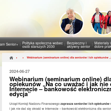
Polityka społeczna wobec
Bezpieczny i
Materiały 
ram Senior+
osób starszych 2030
aktywny senior
dobre prak
Webinarium (seminarium online) dla seniorów i ich opiekunów „
2024-06-27
Webinarium (seminarium online) dla
opiekunów „Na co uważać i jak nie 
Internecie – bankowość elektroniczn
edycja”
Urząd Komisji Nadzoru Finansowego
zaprasza seniorów i ich opiekunów
n
i jak nie dać się okraść w Internecie – bankowość elektroniczna dla senio