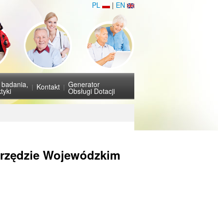
PL
|
EN
i badania,
Generator
Kontakt
tyki
Obsługi Dotacji
Urzędzie Wojewódzkim