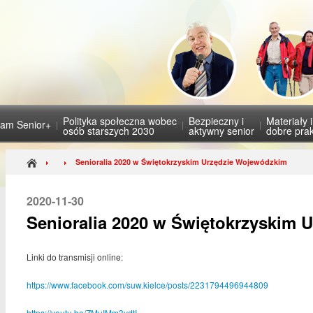
Polityka społeczna wobec
Bezpieczny i
Materiały 
ram Senior+
osób starszych 2030
aktywny senior
dobre prak
Senioralia 2020 w Świętokrzyskim Urzędzie Wojewódzkim
2020-11-30
Senioralia 2020 w Świętokrzyskim 
Linki do transmisji online:
https://www.facebook.com/suw.kielce/posts/2231794496944809
https://youtu.be/ZMuIMm3ydtI