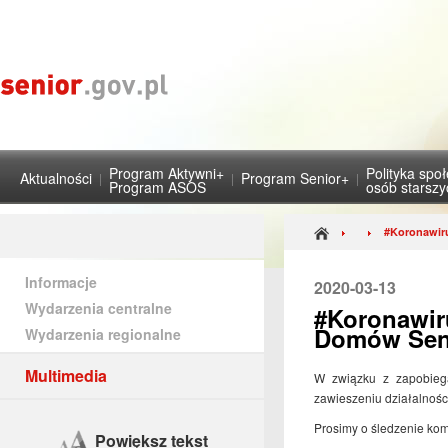
Program Aktywni+
Polityka spo
Aktualności
Program Senior+
Program ASOS
osób starsz
#Koronawiru
Informacje
2020-03-13
Wydarzenia centralne
#Koronawir
Domów Senio
Wydarzenia regionalne
Multimedia
W związku z zapobiega
zawieszeniu działalnośc
Prosimy o śledzenie ko
Powiększ tekst