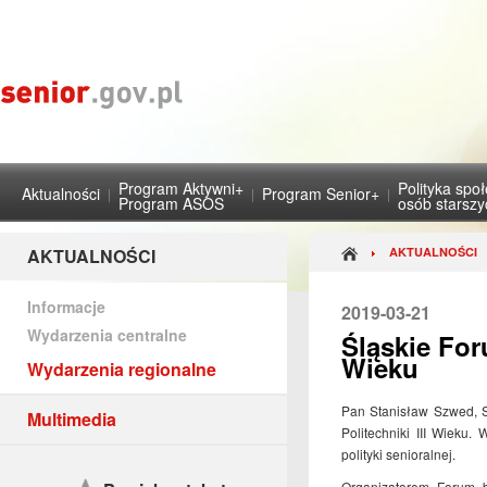
Program Aktywni+
Polityka spo
Aktualności
Program Senior+
Program ASOS
osób starsz
AKTUALNOŚCI
AKTUALNOŚCI
Informacje
2019-03-21
Wydarzenia centralne
Śląskie For
Wieku
Wydarzenia regionalne
Pan Stanisław Szwed, S
Multimedia
Politechniki III Wieku.
polityki senioralnej.
Organizatorem Forum b