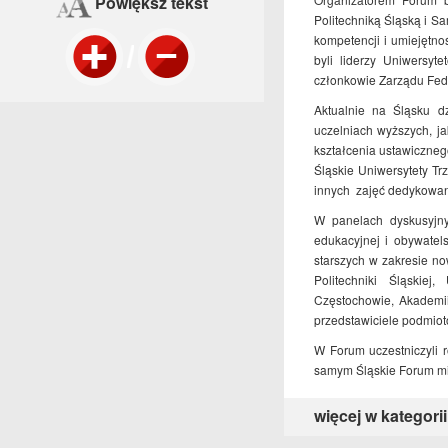
Powiększ tekst
Politechniką Śląską i S
kompetencji i umiejętno
byli liderzy Uniwersyt
członkowie Zarządu Fed
Aktualnie na Śląsku d
uczelniach wyższych, ja
kształcenia ustawicznego
Śląskie Uniwersytety Tr
innych zajęć dedykowa
W panelach dyskusyjnyc
edukacyjnej i obywatel
starszych w zakresie no
Politechniki Śląskiej
Częstochowie, Akademii
przedstawiciele podmio
W Forum uczestniczyli r
samym Śląskie Forum mi
więcej w kategorii